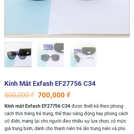
Kính Mắt Exfash EF27756 C34
Giá
Giá
800,000
₫
700,000
₫
gốc
hiện
Kính mắt Exfash EF27756 C34
được thiết kế theo phong
là:
tại
cách thời trang trẻ trung, thể thao năng động hay phong cách
800,000 ₫.
là:
cổ điển, mang lại cho người đeo nhiều sự lựa chọn, có mức
700,000 ₫.
giá trung bình, dành cho thanh niên trẻ lẫn trung niên và phù