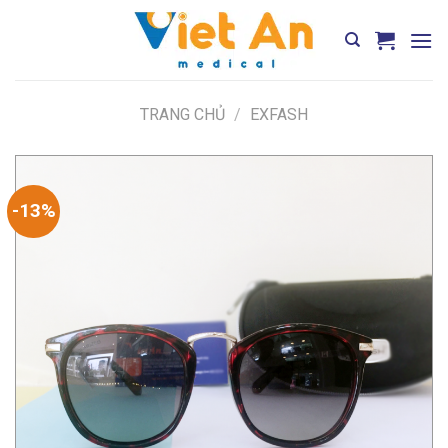
Skip
to
content
TRANG CHỦ
/
EXFASH
-13%