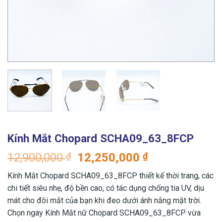
Kính Mắt Chopard SCHA09_63_8FCP
Giá
Giá
12,900,000
₫
12,250,000
₫
gốc
hiện
Kính Mắt Chopard SCHA09_63_8FCP thiết kế thời trang, các
là:
tại
chi tiết siêu nhẹ, độ bền cao, có tác dụng chống tia UV, dịu
12,900,000 ₫.
là:
mát cho đôi mắt của bạn khi đeo dưới ánh nắng mặt trời.
12,250,000 ₫
Chọn ngay Kính Mắt nữ Chopard SCHA09_63_8FCP vừa