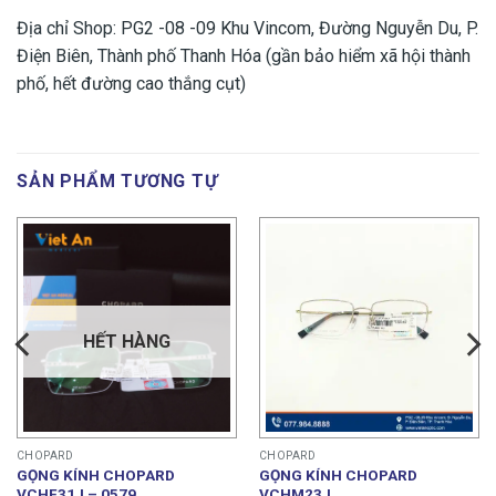
Địa chỉ Shop: PG2 -08 -09 Khu Vincom, Đường Nguyễn Du, P.
Điện Biên, Thành phố Thanh Hóa (gần bảo hiểm xã hội thành
phố, hết đường cao thắng cụt)
SẢN PHẨM TƯƠNG TỰ
HẾT HÀNG
CHOPARD
CHOPARD
GỌNG KÍNH CHOPARD
GỌNG KÍNH CHOPARD
VCHF31J – 0579
VCHM23J