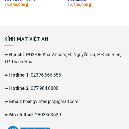
13,600,000
₫
22,700,000
₫
KÍNH MẮT VIỆT AN
➠
Địa chỉ:
PG2-08 Khu Vincom, Đ. Nguyễn Du, P. Điện Biên,
TP. Thanh Hóa.
➠
Hotline 1:
02376.666.555
➠
Hotline 2:
077.984.8888
➠
Email:
hoangvietan.jsc@gmail.com
➠
Mã số thuế:
2802363629