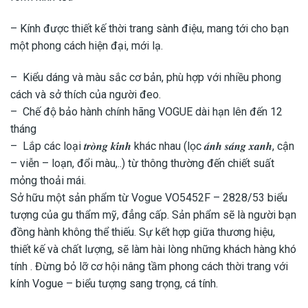
– Kính được thiết kế thời trang sành điệu, mang tới cho bạn
một phong cách hiện đại, mới lạ.
– Kiểu dáng và màu sắc cơ bản, phù hợp với nhiều phong
cách và sở thích của người đeo.
– Chế độ bảo hành chính hãng VOGUE dài hạn lên đến 12
tháng
– Lắp các loại 𝒕𝒓𝒐̀𝒏𝒈 𝒌𝒊́𝒏𝒉 khác nhau (lọc 𝒂́𝒏𝒉 𝒔𝒂́𝒏𝒈 𝒙𝒂𝒏𝒉, cận
– viễn – loạn, đổi màu,..) từ thông thường đến chiết suất
mỏng thoải mái.
Sở hữu một sản phẩm từ Vogue VO5452F – 2828/53 biểu
tượng của gu thẩm mỹ, đẳng cấp. Sản phẩm sẽ là người bạn
đồng hành không thể thiếu. Sự kết hợp giữa thương hiệu,
thiết kế và chất lượng, sẽ làm hài lòng những khách hàng khó
tính . Đừng bỏ lỡ cơ hội nâng tầm phong cách thời trang với
kính Vogue – biểu tượng sang trọng, cá tính.