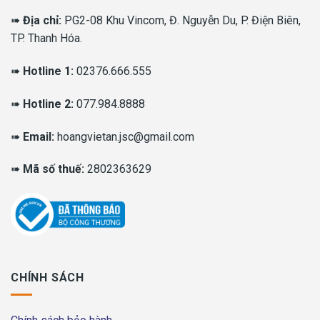
➠
Địa chỉ:
PG2-08 Khu Vincom, Đ. Nguyễn Du, P. Điện Biên,
TP. Thanh Hóa.
➠
Hotline 1:
02376.666.555
➠
Hotline 2:
077.984.8888
➠
Email:
hoangvietan.jsc@gmail.com
➠
Mã số thuế:
2802363629
CHÍNH SÁCH