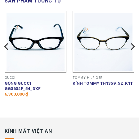
SẢN PHẨM TƯƠNG TỰ
GUCCI
TOMMY HILFIGER
GỌNG GUCCI
KÍNH TOMMY TH1359_52_K1T
GG3634F_54_DXF
6,300,000
₫
KÍNH MẮT VIỆT AN