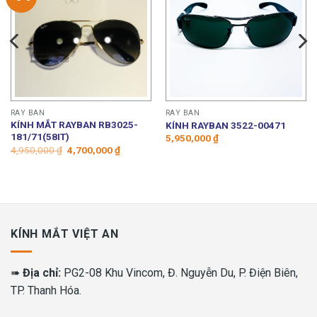
RAY BAN
RAY BAN
KÍNH MẮT RAYBAN RB3025-
KÍNH RAYBAN 3522-00471
181/71(58IT)
5,950,000
₫
Giá
Giá
4,950,000
₫
4,700,000
₫
gốc
hiện
là:
tại
4,950,000 ₫.
là:
4,700,000 ₫.
KÍNH MẮT VIỆT AN
➠
Địa chỉ:
PG2-08 Khu Vincom, Đ. Nguyễn Du, P. Điện Biên,
TP. Thanh Hóa.