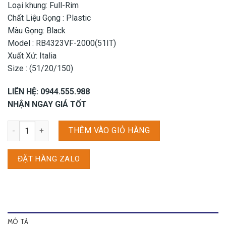
Loại khung: Full-Rim
Chất Liệu Gọng : Plastic
Màu Gọng: Black
Model : RB4323VF-2000(51IT)
Xuất Xứ: Italia
Size : (51/20/150)
LIÊN HỆ: 0944.555.988
NHẬN NGAY GIÁ TỐT
Gọng kính Rayban RB4323VF - 2000 (51CN) số lượng
THÊM VÀO GIỎ HÀNG
ĐẶT HÀNG ZALO
MÔ TẢ