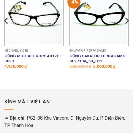
-4%
MICHAEL KORS
SALVATOR FERRAGAMO
GỌNG MICHAEL KORS 4017F-
GỌNG SAVATOR FERRAGAMO
3033
SF2710A_53_012
Giá
Giá
4,950,000
₫
5,200,000
₫
5,000,000
₫
gốc
hiện
là:
tại
5,200,000 ₫.
là:
5,000,000
KÍNH MẮT VIỆT AN
➠
Địa chỉ:
PG2-08 Khu Vincom, Đ. Nguyễn Du, P. Điện Biên,
TP. Thanh Hóa.