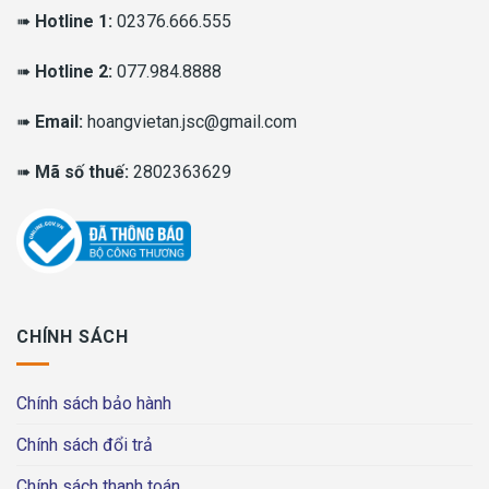
➠
Hotline 1:
02376.666.555
➠
Hotline 2:
077.984.8888
➠
Email:
hoangvietan.jsc@gmail.com
➠
Mã số thuế:
2802363629
CHÍNH SÁCH
Chính sách bảo hành
Chính sách đổi trả
Chính sách thanh toán