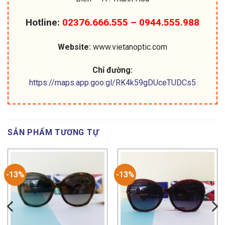
Hotline:
02376.666.555 – 0944.555.988
Website:
www.vietanoptic.com
Chỉ đường:
https://maps.app.goo.gl/RK4k59gDUceTUDCs5
SẢN PHẨM TƯƠNG TỰ
-13%
-13%