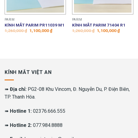
PARIM
PARIM
KÍNH MẮT PARIM PR11039 M1
KÍNH MẮT PARIM 71404 R1
Giá
Giá
Giá
Giá
1,260,000
₫
1,100,000
₫
1,260,000
₫
1,100,000
₫
gốc
hiện
gốc
hiện
là:
tại
là:
tại
1,260,000 ₫.
là:
1,260,000 ₫.
là:
1,100,000 ₫.
1,100,000
KÍNH MẮT VIỆT AN
➠
Địa chỉ:
PG2-08 Khu Vincom, Đ. Nguyễn Du, P. Điện Biên,
TP. Thanh Hóa.
➠
Hotline 1:
02376.666.555
➠
Hotline 2:
077.984.8888