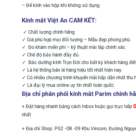
– ​Để kính vào hộp khi không sử dụng
Kính mắt Việt An CAM KẾT:
✓ Chất lượng chính hãng
✓ Giá phù hợp mọi đối tượng – Mẫu đẹp phong phú.
✓ Đo khám miễn phí – kỹ thuật mài lắp chính xác.
✓ Chế độ bảo hành đầy đủ.
✓ Bảo dưỡng kính Trọn Đời cho bất kỳ khách hàng đ
✓ Là hệ thống bán lẻ hàng hiệu tốt nhất hiện nay.
✓ Có nhiều chương trình khuyến mãi hấp dẫn nhất thu h
✓ Là đại lý mua online uy tín nhất toàn quốc.
Địa chỉ phân phối
kính mắt Parim chính h
+ Đặt hàng nhanh bằng cách Inbox hoặc gọi trực tiếp
nhất
+ Địa chỉ Shop: PG2 -08 -09 Khu Vincom, Đường Nguyễ