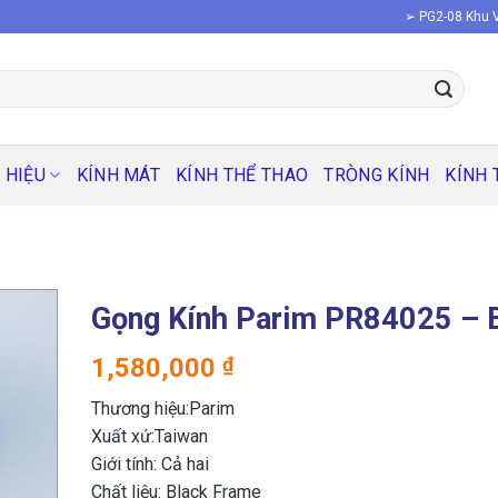
➢ PG2-08 Khu V
 HIỆU
KÍNH MÁT
KÍNH THỂ THAO
TRÒNG KÍNH
KÍNH 
Gọng Kính Parim PR84025 – 
1,580,000
₫
Thương hiệu:Parim
Xuất xứ:Taiwan
Giới tính: Cả hai
Chất liệu: Black Frame