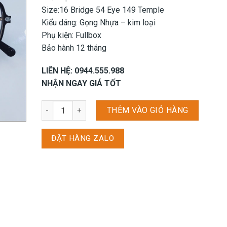
Size:16 Bridge 54 Eye 149 Temple
Kiểu dáng: Gọng Nhựa – kim loại
Phụ kiện: Fullbox
Bảo hành 12 tháng
LIÊN HỆ: 0944.555.988
NHẬN NGAY GIÁ TỐT
Gọng kính Parim PR84025 - B1 số lượng
THÊM VÀO GIỎ HÀNG
ĐẶT HÀNG ZALO