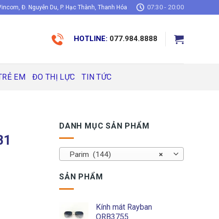
07:30 - 20:00
incom, Đ. Nguyễn Du, P. Hạc Thành, Thanh Hóa
HOTLINE:
077.984.8888
TRẺ EM
ĐO THỊ LỰC
TIN TỨC
DANH MỤC SẢN PHẨM
B1
Parim (144)
×
SẢN PHẨM
Kính mát Rayban
ORB3755