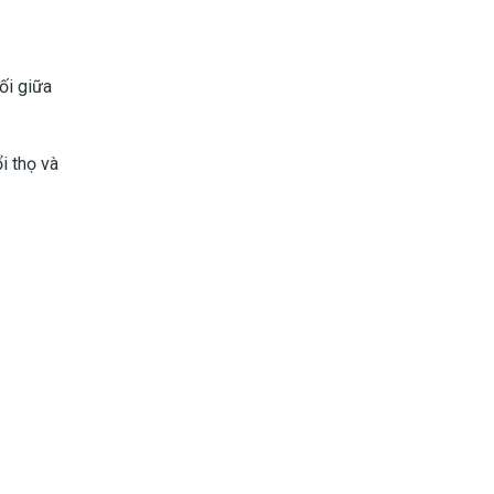
ối giữa
i thọ và