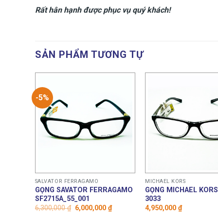
Rất hân hạnh được phục vụ quý khách!
SẢN PHẨM TƯƠNG TỰ
-5%
SALVATOR FERRAGAMO
MICHAEL KORS
GỌNG SAVATOR FERRAGAMO
GỌNG MICHAEL KORS
SF2715A_55_001
3033
Giá
Giá
6,300,000
₫
6,000,000
₫
4,950,000
₫
gốc
hiện