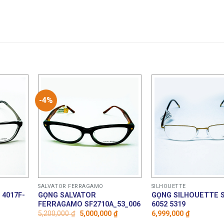
-4%
SALVATOR FERRAGAMO
SILHOUETTE
 4017F-
GỌNG SALVATOR
GỌNG SILHOUETTE S
FERRAGAMO SF2710A_53_006
6052 5319
Giá
Giá
5,200,000
₫
5,000,000
₫
6,999,000
₫
gốc
hiện