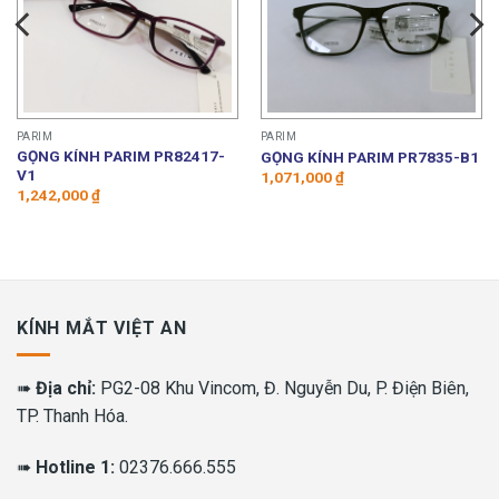
PARIM
PARIM
GỌNG KÍNH PARIM PR82417-
GỌNG KÍNH PARIM PR7835-B1
V1
1,071,000
₫
1,242,000
₫
KÍNH MẮT VIỆT AN
➠
Địa chỉ:
PG2-08 Khu Vincom, Đ. Nguyễn Du, P. Điện Biên,
TP. Thanh Hóa.
➠
Hotline 1:
02376.666.555