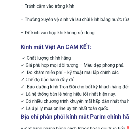
– Tránh cầm vào tròng kính
– Thường xuyên vệ sinh và lau chùi kính bằng nước rử
– ​Để kính vào hộp khi không sử dụng
Kính mắt Việt An CAM KẾT:
✓ Chất lượng chính hãng
✓ Giá phù hợp mọi đối tượng – Mẫu đẹp phong phú.
✓ Đo khám miễn phí – kỹ thuật mài lắp chính xác.
✓ Chế độ bảo hành đầy đủ.
✓ Bảo dưỡng kính Trọn Đời cho bất kỳ khách hàng đ
✓ Là hệ thống bán lẻ hàng hiệu tốt nhất hiện nay.
✓ Có nhiều chương trình khuyến mãi hấp dẫn nhất thu h
✓ Là đại lý mua online uy tín nhất toàn quốc.
Địa chỉ phân phối
kính mắt Parim chính h
+ Đặt hàng nhanh bằng cách Inbox hoặc gọi trực tiếp