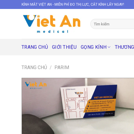
Skip
KÍNH MẮT VIỆT AN - MIỄN PHÍ ĐO THỊ LỰC, CẮT KÍNH LẤY NGAY!
to
content
Tìm
kiếm:
TRANG CHỦ
GIỚI THIỆU
GỌNG KÍNH
THƯƠNG
TRANG CHỦ
/
PARIM