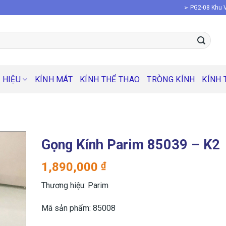
➢ PG2-08 Khu V
 HIỆU
KÍNH MÁT
KÍNH THỂ THAO
TRÒNG KÍNH
KÍNH 
Gọng Kính Parim 85039 – K2
1,890,000
₫
Thương hiệu: Parim
Mã sản phẩm: 85008