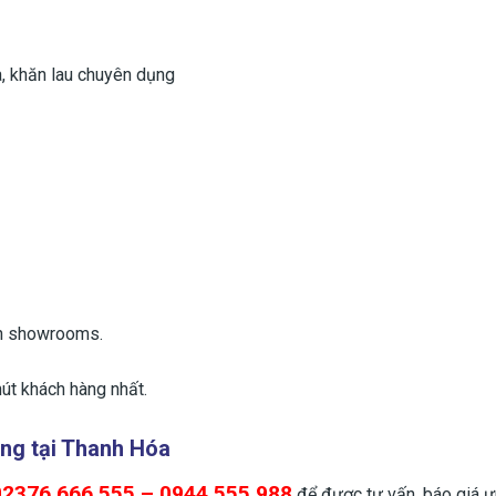
a, khăn lau chuyên dụng
ến showrooms.
út khách hàng nhất.
ãng
tại Thanh Hóa
02376.666.555 – 0944.555.988
để được tư vấn, báo giá ư