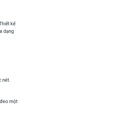
hiết kế
đa dạng
 nét.
i đeo một