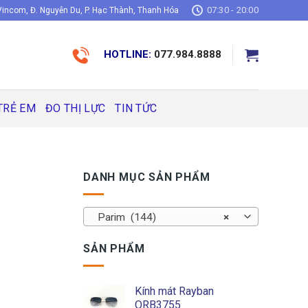
07:30 - 20:00
incom, Đ. Nguyễn Du, P. Hạc Thành, Thanh Hóa
HOTLINE:
077.984.8888
TRẺ EM
ĐO THỊ LỰC
TIN TỨC
DANH MỤC SẢN PHẨM
Parim (144)
×
SẢN PHẨM
Kính mát Rayban
ORB3755