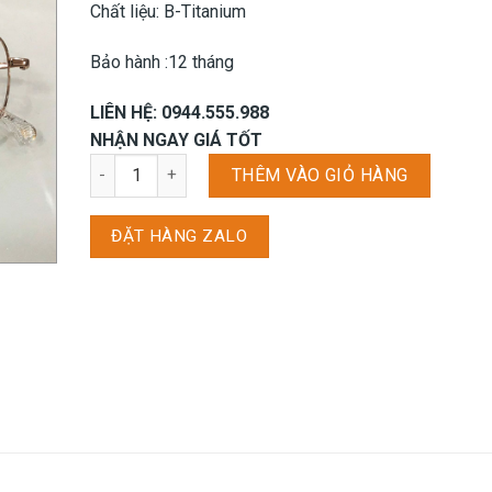
Chất liệu: B-Titanium
Bảo hành :12 tháng
LIÊN HỆ: 0944.555.988
NHẬN NGAY GIÁ TỐT
Gọng kính Parim 85039 - K2 số lượng
THÊM VÀO GIỎ HÀNG
ĐẶT HÀNG ZALO