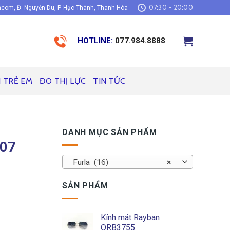
07:30 - 20:00
com, Đ. Nguyễn Du, P. Hạc Thành, Thanh Hóa
HOTLINE:
077.984.8888
H TRẺ EM
ĐO THỊ LỰC
TIN TỨC
DANH MỤC SẢN PHẨM
307
Furla (16)
×
SẢN PHẨM
Kính mát Rayban
ORB3755