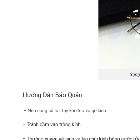
Gọng 
Hướng Dẫn Bảo Quản
– Nên dùng cả hai tay khi đeo và gỡ kính
– Tránh cầm vào tròng kính
– Thường xuyên vệ sinh và lau chùi kính bằng nước rử