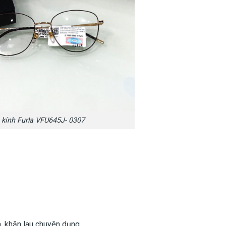
kính Furla VFU645J- 0307
a, khăn lau chuyên dụng