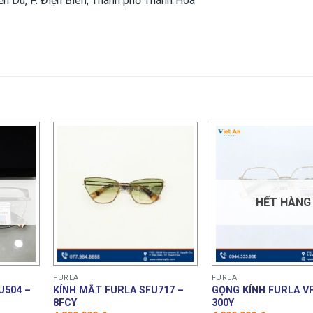
n Du, P. Điện Biên, Thành phố Thanh Hóa
HẾT HÀNG
FURLA
FURLA
U504 –
KÍNH MẮT FURLA SFU717 –
GỌNG KÍNH FURLA V
8FCY
300Y