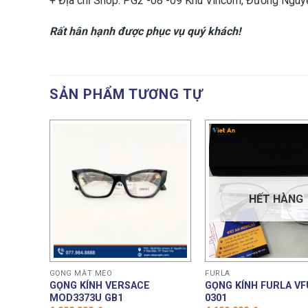
+ Địa chỉ Shop: PG2 -08 -09 Khu Vincom, Đường Nguyễ
Rất hân hạnh được phục vụ quý khách!
SẢN PHẨM TƯƠNG TỰ
HẾT HÀNG
GỌNG MẮT MÈO
FURLA
B28
GỌNG KÍNH VERSACE
GỌNG KÍNH FURLA VF
MOD3373U GB1
0301