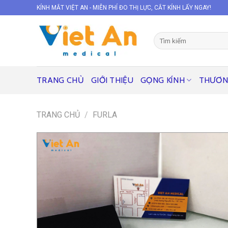
Skip
KÍNH MẮT VIỆT AN - MIỄN PHÍ ĐO THỊ LỰC, CẮT KÍNH LẤY NGAY!
to
content
Tìm
kiếm:
TRANG CHỦ
GIỚI THIỆU
GỌNG KÍNH
THƯƠN
TRANG CHỦ
/
FURLA