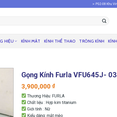
➢ PG2-08 Khu Vin
G HIỆU
KÍNH MÁT
KÍNH THỂ THAO
TRÒNG KÍNH
KÍN
Gọng Kính Furla VFU645J- 0
3,900,000
₫
Thương Hiệu: FURLA
Chất liệu : Hợp kim titanium
Giới tính : Nữ
Kiểu dáng: mắt mèo