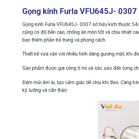
Gọng kính Furla VFU645J- 0307
Gọng kính Furla VFU645J- 0307 sở hữu kích thước 54/1
cũng có độ bền cao, chống ăn mòn tốt và chịu nhiệt cao.
bạn thêm phần trẻ trung và phong cách.
Thiết kế vừa vặn với nhiều hình dáng gương mặt, khi đe
Sản phẩm được gia công tỉ mỉ và sắc sảo đến từng chi t
Đệm mũi êm ái, tạo cảm giác dễ chịu khi đeo. Càng kín
kỹ lưỡng và cẩn thận.