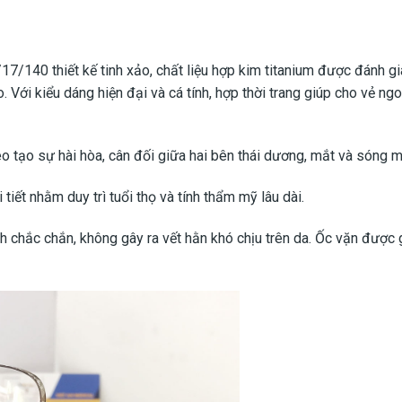
7/140 thiết kế tinh xảo, chất liệu hợp kim titanium được đánh gi
 Với kiểu dáng hiện đại và cá tính, hợp thời trang giúp cho vẻ ng
o tạo sự hài hòa, cân đối giữa hai bên thái dương, mắt và sóng m
iết nhằm duy trì tuổi thọ và tính thẩm mỹ lâu dài.
h chắc chắn, không gây ra vết hằn khó chịu trên da. Ốc vặn được 