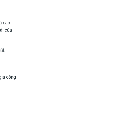
á cao
oài của
ũi.
gia công