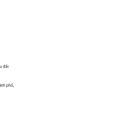
u đãi
ành phố,