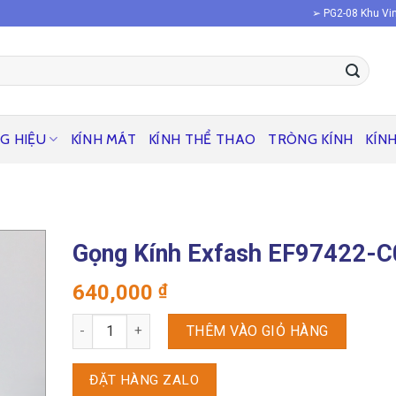
➢ PG2-08 Khu Vin
G HIỆU
KÍNH MÁT
KÍNH THỂ THAO
TRÒNG KÍNH
KÍN
Gọng Kính Exfash EF97422-
640,000
₫
Gọng kính Exfash EF97422-C033 số lượng
THÊM VÀO GIỎ HÀNG
ĐẶT HÀNG ZALO