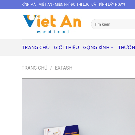
Skip
KÍNH MẮT VIỆT AN - MIỄN PHÍ ĐO THỊ LỰC, CẮT KÍNH LẤY NGAY!
to
content
Tìm
kiếm:
TRANG CHỦ
GIỚI THIỆU
GỌNG KÍNH
THƯƠN
TRANG CHỦ
/
EXFASH