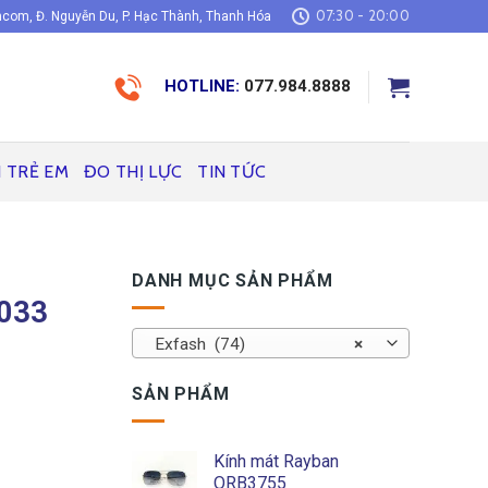
07:30 - 20:00
com, Đ. Nguyễn Du, P. Hạc Thành, Thanh Hóa
HOTLINE:
077.984.8888
H TRẺ EM
ĐO THỊ LỰC
TIN TỨC
DANH MỤC SẢN PHẨM
C033
Exfash (74)
×
SẢN PHẨM
Kính mát Rayban
ORB3755