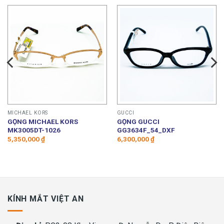
MICHAEL KORS
GUCCI
GỌNG MICHAEL KORS
GỌNG GUCCI
MK3005DT-1026
GG3634F_54_DXF
5,350,000
₫
6,300,000
₫
00 ₫.
KÍNH MẮT VIỆT AN