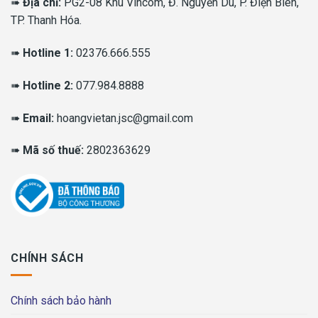
➠
Địa chỉ:
PG2-08 Khu Vincom, Đ. Nguyễn Du, P. Điện Biên,
TP. Thanh Hóa.
➠
Hotline 1:
02376.666.555
➠
Hotline 2:
077.984.8888
➠
Email:
hoangvietan.jsc@gmail.com
➠
Mã số thuế:
2802363629
CHÍNH SÁCH
Chính sách bảo hành