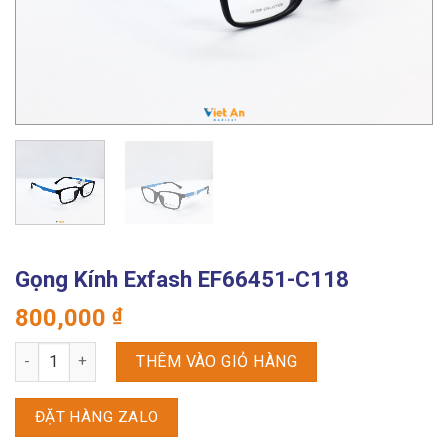
Gọng Kính Exfash EF66451-C118
800,000
₫
Gọng kính Exfash EF66451-C118 số lượng
THÊM VÀO GIỎ HÀNG
ĐẶT HÀNG ZALO