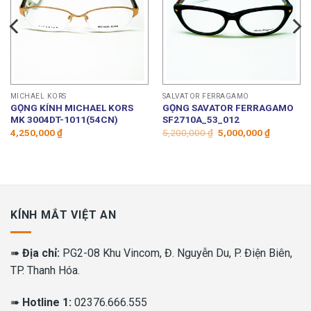
MICHAEL KORS
SALVATOR FERRAGAMO
GỌNG KÍNH MICHAEL KORS
GỌNG SAVATOR FERRAGAMO
MK 3004DT-1011(54CN)
SF2710A_53_012
Giá
Giá
4,250,000
₫
5,200,000
₫
5,000,000
₫
gốc
hiện
là:
tại
5,200,000 ₫.
là:
5,000,000
KÍNH MẮT VIỆT AN
➠
Địa chỉ:
PG2-08 Khu Vincom, Đ. Nguyễn Du, P. Điện Biên,
TP. Thanh Hóa.
➠
Hotline 1:
02376.666.555