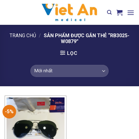
Skip
to
content
TRANG CHỦ
/
SẢN PHẨM ĐƯỢC GẮN THẺ “RB3025-
W0879”
LỌC
-5%