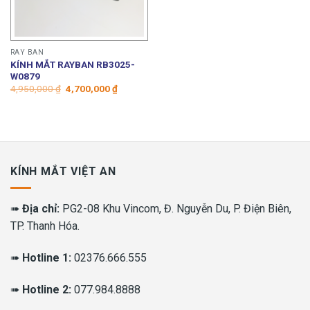
RAY BAN
KÍNH MẮT RAYBAN RB3025-
W0879
Giá
Giá
4,950,000
₫
4,700,000
₫
gốc
hiện
là:
tại
4,950,000 ₫.
là:
4,700,000 ₫.
KÍNH MẮT VIỆT AN
➠
Địa chỉ:
PG2-08 Khu Vincom, Đ. Nguyễn Du, P. Điện Biên,
TP. Thanh Hóa.
➠
Hotline 1:
02376.666.555
➠
Hotline 2:
077.984.8888