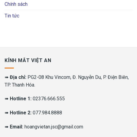
Chính sách
Tin tức
KÍNH MẮT VIỆT AN
➠
Địa chỉ:
PG2-08 Khu Vincom, Đ. Nguyễn Du, P. Điện Biên,
TP. Thanh Hóa.
➠
Hotline 1:
02376.666.555
➠
Hotline 2:
077.984.8888
➠
Email:
hoangvietan.jsc@gmail.com