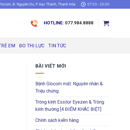
07:30 - 20:00
incom, Đ. Nguyễn Du, P. Hạc Thành, Thanh Hóa
HOTLINE:
077.984.8888
TRẺ EM
ĐO THỊ LỰC
TIN TỨC
BÀI VIẾT MỚI
Bệnh Glocom mắt: Nguyên nhân &
Triệu chứng
Tròng kính Essilor Eyezen & Tròng
kính thường [4 ĐIỂM KHÁC BIỆT]
Chính sách kiểm hàng