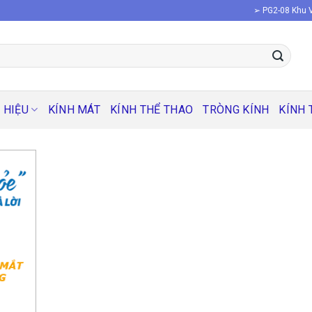
➢ PG2-08 Khu V
 HIỆU
KÍNH MÁT
KÍNH THỂ THAO
TRÒNG KÍNH
KÍNH 